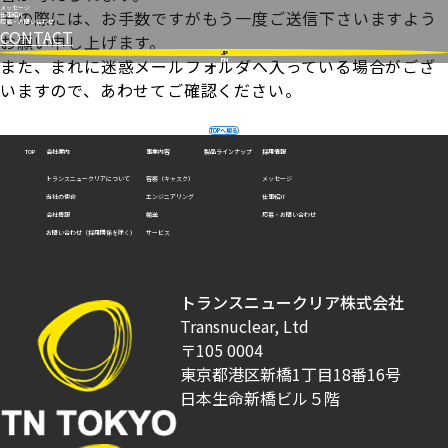
メッセージ
その際には、お手数ですがもう一度ご送信下さいますよう
仕事紹介
応募・お問い合わせ
CONTACT
お願い申し上げます。
JP
また、まれに迷惑メールフォルダへ入っている場合がござ
EN
いますので、あわせてご確認ください。
TOPへ戻る
会社案内
事業内容
製品ラインナップ
採用情報
TOP
トランスニュークリアについて
容器（キャスク）
メッセージ
当社の使命
エンジニアリング
仕事紹介
会社情報
輸送
応募・お問い合わせ
お問い合わせ（採用関係を除く）
サービス
トランスニュークリア株式会社
Transnuclear, Ltd
〒105 0004
東京都港区新橋1丁目18番16号
日本生命新橋ビル５階