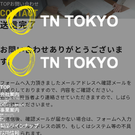
コ
TOP
お問い合わせ
ン
CONTACT
テ
送信完了
ン
ツ
へ
ス
お問い合わせありがとうございま
キ
す。
ッ
プ
フォームへ入力頂きましたメールアドレスへ確認メールを
TOP
お送りしておりますので、内容をご確認ください。
会社案内
追って、担当者より連絡させていただきますので、しばら
トランスニュークリアについて
当社の使命
くお待ちくださいませ。
会社情報
お問い合わせ（採用関係を除く）
事業案内
容器（キャスク）
※送信後、確認メールが届かない場合は、フォームへ入力
エンジニアリング
輸送
サービス
製品ラインナップ
されたメールアドレスの誤り、もしくはシステム等の不具
採用情報
合が考えられます。