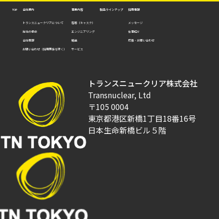
会社案内
事業内容
製品ラインナップ
採用情報
TOP
トランスニュークリアについて
容器（キャスク）
メッセージ
当社の使命
エンジニアリング
仕事紹介
会社情報
輸送
応募・お問い合わせ
お問い合わせ（採用関係を除く）
サービス
トランスニュークリア株式会社
Transnuclear, Ltd
〒105 0004
東京都港区新橋1丁目18番16号
日本生命新橋ビル５階