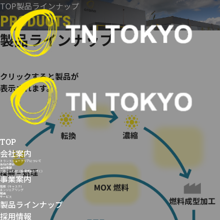
コ
TOP
製品ラインナップ
ン
PRODUCTS
テ
製品ラインナップ
ン
ツ
へ
ス
クリックすると製品が
キ
表示されます。
ッ
プ
TOP
会社案内
トランスニュークリアについて
当社の使命
会社情報
お問い合わせ（採用関係を除く）
事業案内
容器（キャスク）
エンジニアリング
輸送
サービス
製品ラインナップ
採用情報