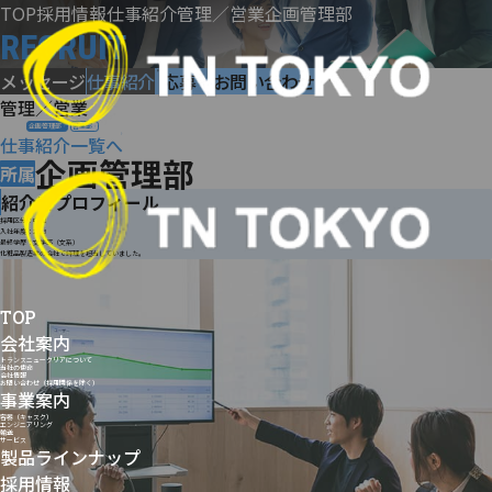
コ
TOP
採用情報
仕事紹介
管理／営業企画管理部
ン
RECRUIT
テ
メッセージ
仕事紹介
応募・お問い合わせ
ン
管理／営業
ツ
企画管理部
営業部
へ
仕事紹介一覧へ
企画管理部
ス
所属
キ
紹介者プロフィール
ッ
採用区分：中途
入社年度：2023
プ
最終学歴：文学部（文系）
化粧品製造業の会社で経理を担当していました。
TOP
会社案内
トランスニュークリアについて
当社の使命
会社情報
お問い合わせ（採用関係を除く）
事業案内
容器（キャスク）
エンジニアリング
輸送
サービス
製品ラインナップ
採用情報