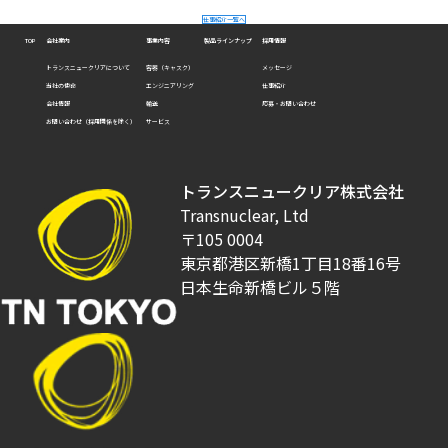
仕事紹介一覧へ
会社案内
事業内容
製品ラインナップ
採用情報
TOP
トランスニュークリアについて
容器（キャスク）
メッセージ
当社の使命
エンジニアリング
仕事紹介
会社情報
輸送
応募・お問い合わせ
お問い合わせ（採用関係を除く）
サービス
トランスニュークリア株式会社
Transnuclear, Ltd
〒105 0004
東京都港区新橋1丁目18番16号
日本生命新橋ビル５階