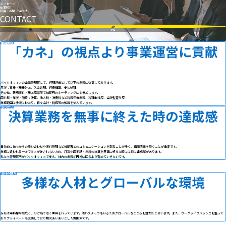
メッセージ
仕事紹介
応募・お問い合わせ
CONTACT
JP
EN
業務内容
「カネ」の視点より事業運営に貢献
バックオフィスの企画管理部にて、経理担当として以下の業務に従事しております。
月次：買掛・売掛計上、入金処理、経費精算、支払処理
その他、新規案件・売上確認等で他部門のミーティングにも参加します。
四半期・年次・随時：決算、法人税・消費税など税務申告業務、税理士対応、会計監査対応
業務範囲は多岐にわたり、日々会計・税務等の知識を学んでいます。
やりがい
決算業務を無事に終えた時の達成感
日常的に社内からの問い合わせや案件管理など他部署とのコミュニケーションを取ることが多く、信頼関係を築くことが重要です。
業務に追われる一方でミスが許されないため、月次や四半期・年度の決算を無事に終えた時には特に達成感があります。
私たち管理部門がバックオフィスで支え、社内の業務が円滑に回るよう努めていきたいです。
会社の魅力
多様な人材とグローバルな環境
当社は年齢層が幅広く、分け隔てなく業務を行っています。海外スタッフもいるためグローバルなところも魅力だと思います。また、ワークライフバランスも整って
おりプライベートも充実しており和気あいあいとした雰囲気です。